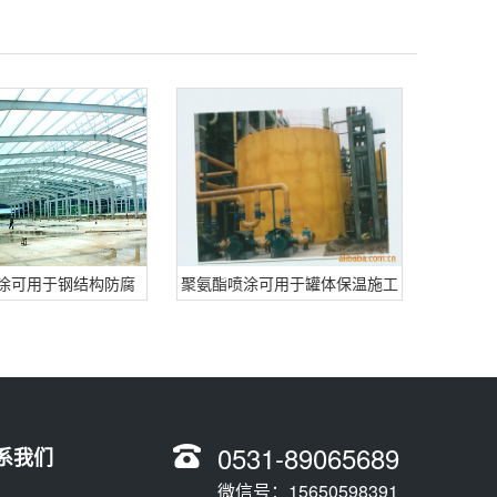
涂可用于钢结构防腐
聚氨酯喷涂可用于罐体保温施工
0531-89065689
系我们
微信号：15650598391