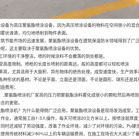
备为高压聚氨酯喷涂设备，因为高压喷涂设备的物料在空间很小的混合
细雾状液滴，均匀地喷射到物件表面。
节能市场的迅速发展，聚氨酯喷涂设备在建筑保温防水领域得到了广泛
快呢，这主要取决于聚氨酯喷涂设备的优势。
环境的干净整洁。喷的时候涂料不会撒落的到处都是。
高度限制。喷枪的长度长喷射的距离远，般的高度都可以轻松喷涂
高，尤其适用于大面积、异形物体的绝热处理，成型速度快，生产效率
种形状的基材。不论是平面、立面还是顶面，不论是圆形、球形还是其
制造费用；
,
聚氨酯喷涂机厂家
高的压力把聚氨酯涂料雾化成很小的颗粒然后再喷到
结合的更密。
喷涂机？为什么能得倒广泛应用，聚氨酯喷涂设备是现场发泡成型，工
作业，通常施工由1-3人操作，每天可喷涂20立方米以上，按喷涂层厚度
同时还减轻了劳动强度，改善了作业环境，减少了对环境的污染。Pu硬泡
比使用传统材料减少80%以上的车辆运输费用，在施工现场也大大减少了