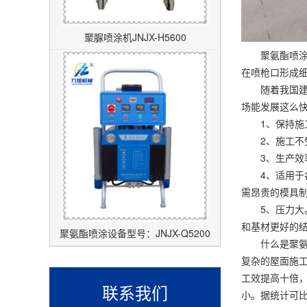
聚脲喷涂机JNJX-H5600
聚氨酯喷涂设
在喷枪口形成
随着我国建筑
场能发展这么
1、保持施工
2、施工不受
3、生产效率
4、适用于各
需昂贵的模具
5、压力大。
和基材更好的
聚氨酯喷涂设备型号：JNJX-Q5200
什么是聚氨酯
复杂的屋面施工
工效提高十倍，
联系我们
小。据统计可